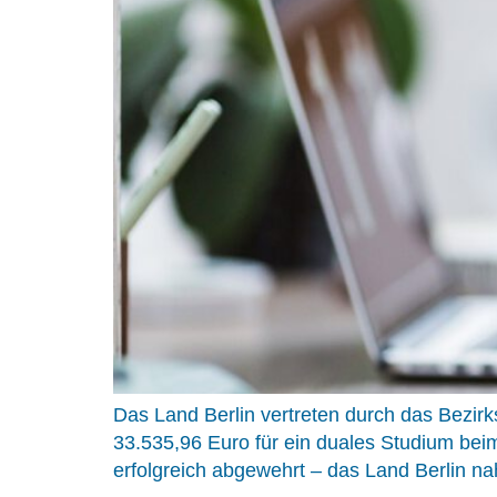
Das Land Berlin vertreten durch das Bezirk
33.535,96 Euro für ein duales Studium be
erfolgreich abgewehrt – das Land Berlin n