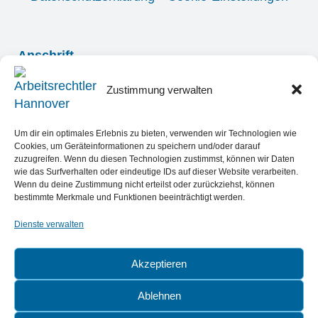
Anschrift
Hinüberstraße 4
Zustimmung verwalten
30175 Hannover
Um dir ein optimales Erlebnis zu bieten, verwenden wir Technologien wie
Cookies, um Geräteinformationen zu speichern und/oder darauf
0511 817061
zuzugreifen. Wenn du diesen Technologien zustimmst, können wir Daten
wie das Surfverhalten oder eindeutige IDs auf dieser Website verarbeiten.
0511 283 45 81
Wenn du deine Zustimmung nicht erteilst oder zurückziehst, können
bestimmte Merkmale und Funktionen beeinträchtigt werden.
info@kanzlei-pavel.de
Dienste verwalten
instagram
Akzeptieren
Rechtsanwalt Thomas Pavel wurde von
Ablehnen
ThreeBestRated als einer der 3 besten Anwälte für